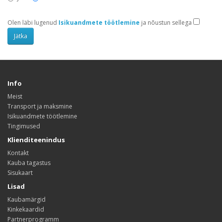
Olen läbi lugenud
Isikuandmete töötlemine
ja nõustun sellega
Info
Meist
Transport ja maksmine
Isikuandmete töötlemine
Tingimused
Klienditeenindus
Kontakt
Kauba tagastus
Sisukaart
Lisad
Kaubamärgid
Kinkekaardid
Partnerprogramm