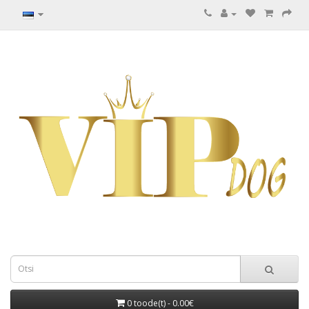
0 toode(t) - 0.00€