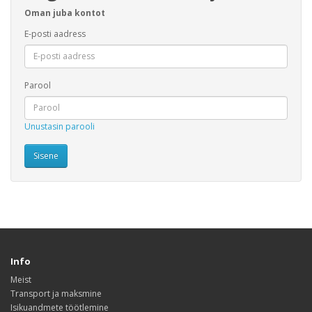
Oman juba kontot
E-posti aadress
Parool
Unustasin parooli
Info
Meist
Transport ja maksmine
Isikuandmete töötlemine