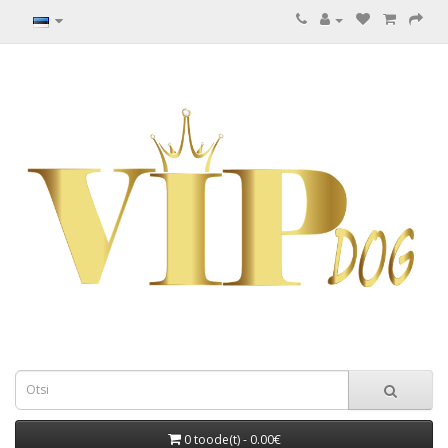
0 toode(t) - 0.00€