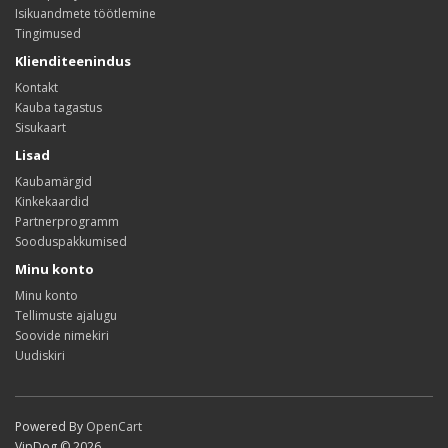
Isikuandmete töötlemine
Tingimused
Klienditeenindus
Kontakt
Kauba tagastus
Sisukaart
Lisad
Kaubamärgid
Kinkekaardid
Partnerprogramm
Sooduspakkumised
Minu konto
Minu konto
Tellimuste ajalugu
Soovide nimekiri
Uudiskiri
Powered By
OpenCart
VipDog © 2026