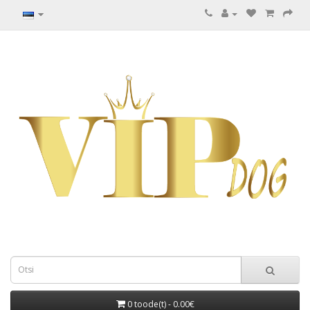
0 toode(t) - 0.00€