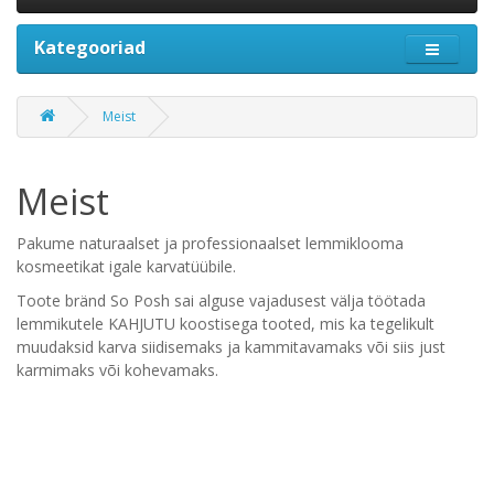
Kategooriad
Meist
Meist
Pakume naturaalset ja professionaalset lemmiklooma
kosmeetikat igale karvatüübile.
Toote bränd So Posh sai alguse vajadusest välja töötada
lemmikutele KAHJUTU koostisega tooted, mis ka tegelikult
muudaksid karva siidisemaks ja kammitavamaks või siis just
karmimaks või kohevamaks.